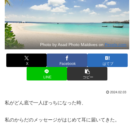
Photo by Asad Photo Maldives on
Pexels.com
X
Facebook
はてブ
LINE
コピー
2024.02.03
私がどん底で一人ぼっちになった時、
私のからだのメッセージがはじめて耳に届いてきた。