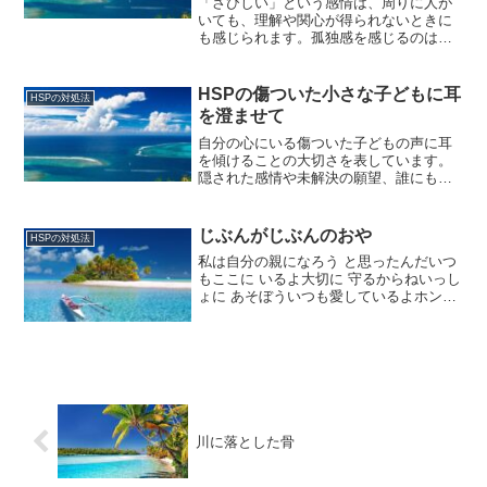
「さびしい」という感情は、周りに人が
いても、理解や関心が得られないときに
も感じられます。孤独感を感じるのは、
人がいないときだけではなく、人と一緒
にいても同じです。HSPの人はこの感情
を大切にし、新しい出会いへの一歩と見
HSPの傷ついた小さな子どもに耳
HSPの対処法
るべきです。周りの人とうまくいかない
を澄ませて
とき、自己の感受性を認め、自分をいた
わることが重要です。
自分の心にいる傷ついた子どもの声に耳
を傾けることの大切さを表しています。
隠された感情や未解決の願望、誰にも言
えなかったことが言語化できると信じて
いるのです。私は、その静かな声に注意
深く耳を澄まし、話を聞く準備ができて
じぶんがじぶんのおや
HSPの対処法
いる。
私は自分の親になろう と思ったんだいつ
もここに いるよ大切に 守るからねいっし
ょに あそぼういつも愛しているよホント
に 私は大人になった
川に落とした骨