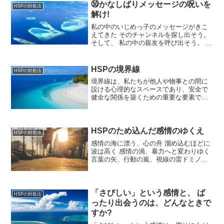
㊿かなしばりメッセージの呪いを
HSPの対処法
解け!
私の中のいじめっ子のメッセージがきこ
えてきた そのチャンネルを探し出そう。
そして、 私の中の親友を呼び出そう。 私
の中の親友は私になにを語りかけている
だろうか。私の中のいじめっ子 のメッセ
ージ私はなにをやっても 成功しない。 絶
HSPの境界線
HSPの対処法
望的だ。チ...
境界線は、私たちが他人や物事との間に
設ける心理的なスペースであり、安全で
健全な関係を築くための重要な要素で
す。これは、自分の感情や考えを他者と
区別し、個人の空間と権利を守るための
ものです。人間関係では、感情を通じて
心の窓を開閉し、適切な距離...
HSPのため込んだ感情のゆくえ
HSPの対処法
感情の海に漂う、心の舟 溜め込むほどに
波は高く 感情の渦、暴力へと変わりゆく
言葉の矢、行動の嵐、視線の雷ドミノの
如く、関係を断つ力 世界からの隔絶、他
者との断絶 自己との対話さえも失われて
暴力が奪うものは多く 希望、夢、信頼、
自由 感情と...
「さびしい」という感情と、 ば
HSPの対処法
ったり出会うのは、どんなときで
すか?