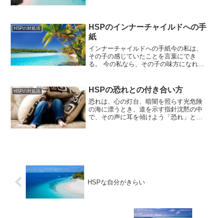
て、かんたんなことではないけれど、そ
のときのことを 見つめる勇気を持つこと
で、私は二度と同じ苦しさを繰り返さな
い。私の心にかかっている...
HSPのインナーチャイルドへの手
HSPの対処法
紙
インナーチャイルドへの手紙今の私は、
その子の感じていたことを言葉にでき
る。 今の私なら、その子の味方になれ
る。私の心の中の「小さな私」に手紙を
書いてみよう。
HSPの恐れとの付き合い方
HSPの対処法
恐れは、心の灯台、暗闇を照らす光危険
の海に漂うとき、道を示す指針沈黙の中
で、その声に耳を傾けよう「恐れ」とい
う名の、賢明な案内人恐れを受け入れ、
その手を取れば安全の港へと導かれるだ
ろう共に歩む勇気を持てば、恐れもまた
守り手となり、危うきを避...
HSPな自分がきらい