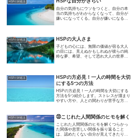
HSPな自分がきらい
HSPの対処法
自分の気持ちにウソをつくと、自分の本
当の気持ちがわからなくなって、自分が
嫌いになってくる。自分が嫌いになる
と、他の人と仲良くするのが難しくな
る。人の幸せや喜びを認められなくな
る。人の弱さや悲しさも認められなくな
る。素敵だと思う人を見ると、<...
HSPの大人さま
HSPの対処法
子どもの心には、無限の価値が宿る大人
の目には、見えぬかもしれぬが彼らの純
粋な夢、希望、そして恐れ大人の世界
の、ただの影ではない「子どもらしく」
という枠を超えて彼らは自らの道を探
り、歩みを進める大人の言葉に縛られ
ず、自由に羽ばたく子どもの心は...
HSPの方必見！一人の時間を大切
HSPの対処法
にする5つの方法
HSPの方必見！一人の時間を大切にする
方法を5つ紹介します。ストレスが溜まり
やすい方や、人との関わりが苦手な方に
おすすめの方法ばかりです。是非試して
みてください。【2023年最新版】
㉝こじれた人間関係のヒモを解く
HSPの対処法
こじれた人間関係のヒモを解くつらかっ
た関係や息苦しい関係を振り返ること
は、認めたくない自分が見えてきたりし