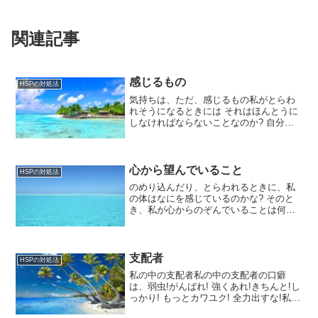
関連記事
感じるもの
HSPの対処法
気持ちは、ただ、感じるもの私がとらわ
れそうになるときには それはほんとうに
しなければならないことなのか? 自分に
きいてみよう。私がとらわれそうになる
ときには どんなこころのメガネをかけて
いるのか? 手に取ってたしかめてみよ
う。私がとらわれそ...
心から望んでいること
HSPの対処法
のめり込んだり、とらわれるときに、私
の体はなにを感じているのかな? そのと
き、私が心からのぞんでいることは何だ
ろう?感じているこ
と
心から望むことさびし
い
支配者
HSPの対処法
⇒ 友達がほ...
私の中の支配者私の中の支配者の口癖
は、弱虫!がんばれ! 強くあれ!きちんと!し
っかり! もっとカワユク! 全力出すな!私の
中の支配者は やりたくないことにはアク