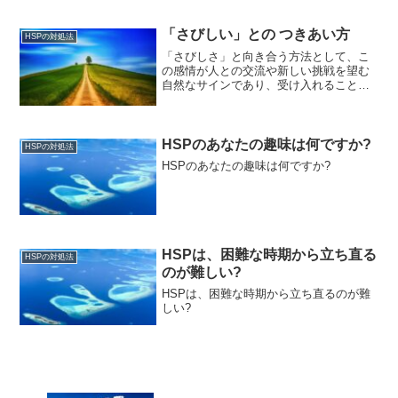
セルかけたり、 <やりたいことVにはブレ
ーキかけたり、 ときには同時に両方かけ
て...
「さびしい」との つきあい方
HSPの対処法
「さびしさ」と向き合う方法として、こ
の感情が人との交流や新しい挑戦を望む
自然なサインであり、受け入れることで
人間関係を豊かにし、新たな経験を得ら
れると説明しています。さびしさを感じ
た時の対処法によって、人生が変わる可
能性があると述べています。
HSPのあなたの趣味は何ですか?
HSPの対処法
HSPのあなたの趣味は何ですか?
HSPは、困難な時期から立ち直る
HSPの対処法
のが難しい?
HSPは、困難な時期から立ち直るのが難
しい?