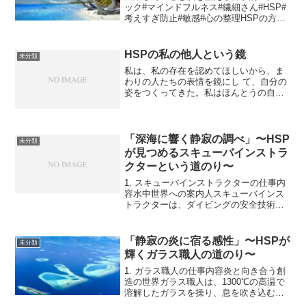
ック#マインドフルネス#繊細さん#HSP#
考えすぎ防止#敏感#心の整理HSPの方が
日常的に取り入れられる効果的なエクサ
サイズをより詳細にご紹介します。それ
ぞれのエクササイズは、脳科学的な根拠
HSPの私の他人という鏡
未分類
に基づいており...
私は、私の存在を認めてほしいから、ま
わりの人たちの表情を鏡にし て、自分の
姿をつくってきた。私はほんとうの自分
が分からなくなってしまったんだ。まわ
りの人の持つ鏡は、一人ひとりちがう。
ゆがんでいるときや、くもっているとき
もあっただろう。 自...
「深海に響く静寂の調べ」〜HSP
未分類
が見つめるスキューバインストラ
クターという道のり〜
1. スキューバインストラクターの仕事内
容水中世界への案内人スキューバインス
トラクターは、ダイビングの安全技術と
知識を指導し、海の美しさを伝える専門
職です。具体的には、Cカード取得のため
の講習指導、体験ダイビングのガイド、
「静寂の炎に宿る感性」〜HSPが
未分類
ファンダイビングで...
輝くガラス職人の道のり〜
1. ガラス職人の仕事内容炎と向き合う創
造の世界ガラス職人は、1300℃の高温で
溶解したガラスを操り、息を吹き込むこ
とで美しい作品を生み出す職人です。主