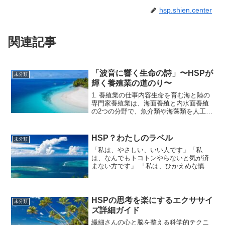
hsp.shien.center
関連記事
「波音に響く生命の詩」〜HSPが
未分類
輝く養殖業の道のり〜
1. 養殖業の仕事内容生命を育む海と陸の
専門家養殖業は、海面養殖と内水面養殖
の2つの分野で、魚介類や海藻類を人工的
に管理・育成し、出荷できる大きさまで
成長させる仕事です。主な業務には、ブ
リ、ハマチ、マダイ、ウナギ、カキ、ホ
HSP？わたしのラベル
未分類
タテ、ノリなどの餌...
「私は、やさしい、いい人です」「私
は、なんでもトコトンやらないと気が済
まない方です」 「私は、ひかえめな慎重
派です」「私は、人を笑わせるのが上手
です」 私は、自分にいろんなラベルをつ
けて生きている。私にとって安心できる
ラベルは、私の大切なた...
HSPの思考を楽にするエクササイ
未分類
ズ詳細ガイド
繊細さんの心と脳を整える科学的テクニ