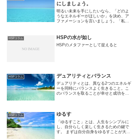
にしましょう。
明るい未来を手にしたいなら、「どのよ
うなエネルギーがほしいか」を決め、ア
ファメーションを言いましょう。「私
は、平和と愛のエネルギーに満ちた とう
と あたい 私を尊ぶ人間関係に値します」
「私は、満足と喜びにあふれた仕事に値
HSPの水が如し
HSPコラム
します」「私は、経済...
HSPのメタファーとして捉えると
デュアリティとバランス
HSPコラム
デュアリティとは、異なる2つのエネルギ
ーを同時にバランスよく生きること。こ
のバランスを取ることが幸せと成功を実
現する秘訣です。一生懸命働いたら、純
粋な楽しみの時間を持ちましょう。論理
的な左脳を使ったら、歌やアートを楽し
み、右脳を刺激しましょ...
ゆるす
HSPコラム
「ゆるすこと」とは、人生をシンプルに
し、自分らしく楽しく生きるための鍵で
す。 まずは自分自身をゆるすことが大切
です。失敗や後悔にとらわれず、手放し