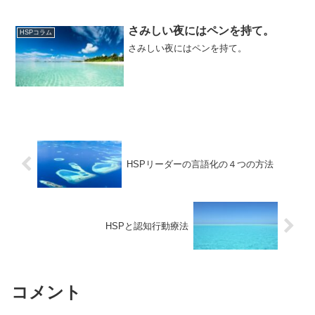
ましょう。 そして、他人をゆるすことも
大切です。自分自身をゆるしていなけれ
ば、他人をゆるすこと...
さみしい夜にはペンを持て。
HSPコラム
さみしい夜にはペンを持て。
HSPリーダーの言語化の４つの方法
HSPと認知行動療法
コメント