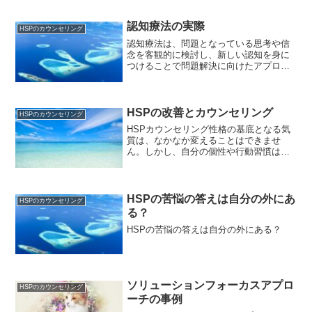
自分自身の価値観に基づいて行動するこ
とで、心理的な問題を解決することがで
きます。
認知療法の実際
HSPのカウンセリング
認知療法は、問題となっている思考や信
念を客観的に検討し、新しい認知を身に
つけることで問題解決に向けたアプロー
チを行います。 具体的には、以下のよう
な手順で治療が進められます。問題の明
確化：治療の最初のステップでは、患者
が抱える問題や悩みを明...
HSPの改善とカウンセリング
HSPのカウンセリング
HSPカウンセリング性格の基底となる気
質は、なかなか変えることはできませ
ん。しかし、自分の個性や行動習慣は変
えることができます。HSP気質の方のカ
ウンセリングにおいて、私たちカウンセ
ラーは、あなたが自分自身を理解し、受
け入れることを支援しま...
HSPの苦悩の答えは自分の外にあ
HSPのカウンセリング
る？
HSPの苦悩の答えは自分の外にある？
ソリューションフォーカスアプロ
HSPのカウンセリング
ーチの事例