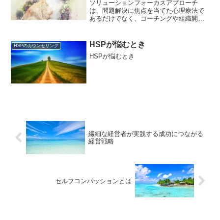
ソリューションフォーカスアプローチ
は、問題解決に焦点を当てた心理療法で
あるだけでなく、コーチングや組織開発
などの分野でも応用されています。 具体
的には、以下のような場面で活用されて
います。・組織開発：チームビルディン
HSPが悩むとき
HSPのカウンセリング
グやリーダーシップの強化...
HSPが悩むとき
繊細な経営者が実践する成功につながる
経営戦略
セルフコンパッションとは