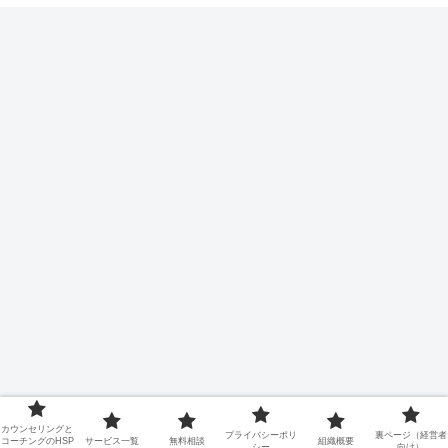
カウンセリングと
プライバシーポリ
裏ページ（経営者
コーチングのHSP
サービス一覧
無料相談
組織概要
シー
向け）