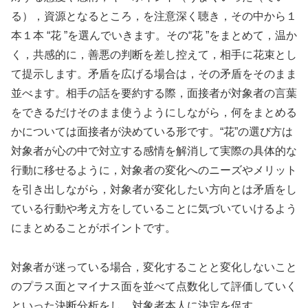
る），資源となるところ，を注意深く聴き，その中から１
本１本 “花 ”を選んでいきます。その“花 ”をまとめて，温か
く，共感的に，善悪の判断を差し控えて，相手に花束とし
て提示します。矛盾を広げる場合は，その矛盾をそのまま
並べます。相手の話を要約する際，面接者が対象者の言葉
をできるだけそのまま使うようにしながら，何をまとめる
かについては面接者が決めている形です。“花”の選び方は
対象者が心の中で対立する感情を解消して実際の具体的な
行動に移せるように，対象者の変化へのニーズやメリット
を引き出しながら，対象者が変化したい方向とは矛盾をし
ている行動や考え方をしていることに気づいていけるよう
にまとめることがポイントです。
対象者が迷っている場合，変化することと変化しないこと
のプラス面とマイナス面を並べて点数化して評価していく
といった決断分析をし，対象者本人に決定を促す。