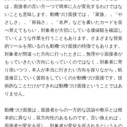
は，面接者の言い方一つで簡単に人が変化するわけではな
いことも意味します。動機づけ面接では，「家族」，「や
さしさ」，「裕福さ」，「名声」などを書いたカードを並
べ替えてもらい，対象者が大切にしている価値観を確認し
ていくような作業を行うこともあります。さまざまな視覚
的ツールを用いるのも動機づけ面接の特徴でもあります。
対象者が間違った方向に行ったときに，無理やり面接者が
もっていきたい方向にもっていくのではなく，対象者に寄
り添いつつ，本人が本当に行きたい方向を探りながら，軌
道修正していく援助をしていくのが動機づけ面接です。技
術的なことだけができれば動機づけ面接ということではあ
りません。
動機づけ面接は，面接者からの一方的な説諭や教示とは根
本的に異なり，双方向性のあるものです。言い換えれば，
面接者が変化を促し，対象者が変化を促されるというもの