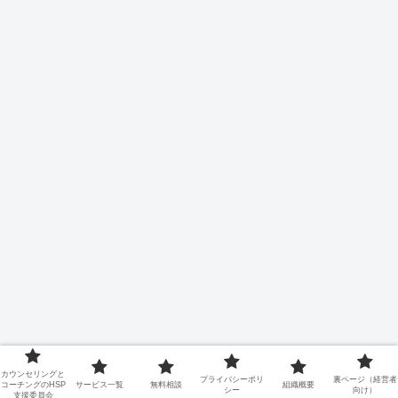
カウンセリングと
プライバシーポリ
裏ページ（経営者
コーチングのHSP
サービス一覧
無料相談
組織概要
シー
向け）
支援委員会