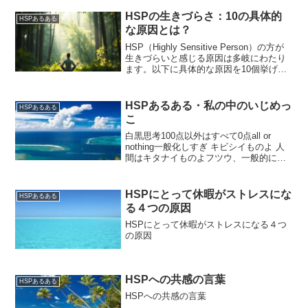
に比べて感情的に敏感であり、外部刺激
によって強い反応を示す傾向がありま
HSPの生きづらさ：10の具体的
HSPあるある
す。彼ら...
な原因とは？
HSP（Highly Sensitive Person）の方が
生きづらいと感じる原因は多岐にわたり
ます。以下に具体的な原因を10個挙げて
みますね：過剰な刺激に敏感：音や光、
人混みなどの刺激に対して過敏に反応し
やすく、疲れやすい。感情の共感力...
HSPあるある・私の中のいじめっ
HSPあるある
こ
白黒思考100点以外はすべて0点all or
nothing一般化しすぎ キビシイものよ 人
間はキタナイものよフツウ、一般的には
いつだって・・・決まってるもん心のサ
ングラスひとつの嫌な出来事にこだわっ
て現実世界は、真っ黒に見えます。マイ
HSPにとって休暇がストレスにな
HSPあるある
ナス...
る４つの原因
HSPにとって休暇がストレスになる４つ
の原因
HSPへの共感の言葉
HSPあるある
HSPへの共感の言葉