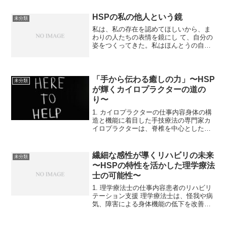
争を重んじる。社会貢献活動に参加す
る。法の番人です。
HSPの私の他人という鏡
未分類
私は、私の存在を認めてほしいから、ま
わりの人たちの表情を鏡にし て、自分の
姿をつくってきた。私はほんとうの自分
が分からなくなってしまったんだ。まわ
りの人の持つ鏡は、一人ひとりちがう。
ゆがんでいるときや、くもっているとき
もあっただろう。 自...
「手から伝わる癒しの力」〜HSP
未分類
が輝くカイロプラクターの道の
り〜
1. カイロプラクターの仕事内容身体の構
造と機能に着目した手技療法の専門家カ
イロプラクターは、脊椎を中心とした身
体の構造と機能に注目した手技療法を特
徴とするヘルスケアの専門家です。日本
カイロプラクターズ協会によれば、主に
繊細な感性が導くリハビリの未来
未分類
脊椎やその他の身体部...
〜HSPの特性を活かした理学療法
士の可能性〜
1. 理学療法士の仕事内容患者のリハビリ
テーション支援 理学療法士は、怪我や病
気、障害による身体機能の低下を改善す
るために、運動療法や物理療法を提供し
ます。患者の状態を評価し、個別のリハ