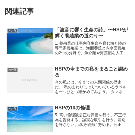
関連記事
「波音に響く生命の詩」〜HSPが
未分類
輝く養殖業の道のり〜
1. 養殖業の仕事内容生命を育む海と陸の
専門家養殖業は、海面養殖と内水面養殖
の2つの分野で、魚介類や海藻類を人工的
に管理・育成し、出荷できる大きさまで
成長させる仕事です。主な業務には、ブ
リ、ハマチ、マダイ、ウナギ、カキ、ホ
HSPの今までの私をまるごと認め
未分類
タテ、ノリなどの餌...
る
今の私とは、今までの人間関係の歴史
だ。 私のまわりにはりついているラベル
を一つひとつ確かめてみよう。 タマネギ
の皮のように、一つひとつむいてみよ
う。 もしかしたら、タマネギの皮をむく
ときのように、目にしみて涙が出 てくる
HSPの10の倫理
未分類
かもしれないけれど。...
5. 高い倫理観公正な評価を行う。不正行
為を告発する。誠実な取引を行う。差別
を許さない。環境保護に努める。公正な
リーダーシップを発揮する。倫理的な消
費を行う。透明性を確保する。公正な競