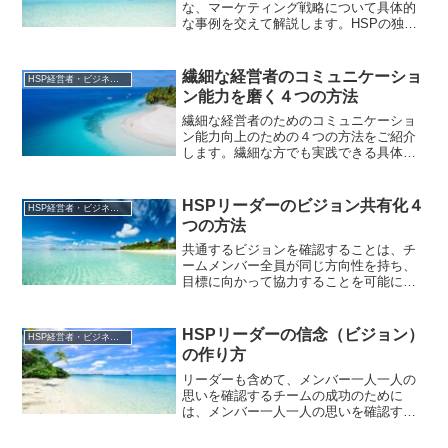
な、マーケティング戦略について具体的
な事例を交えて解説します。HSPの独自
性を活かす方法もお伝えします。必見の
記事です。
繊細な経営者のコミュニケーショ
HSP経営者・ビジネスリーダー
ン能力を磨く４つの方法
繊細な経営者のためのコミュニケーショ
ン能力向上のための４つの方法をご紹介
します。繊細な方でも実践できる具体的
な方法を紹介しています。
HSPリーダーのビジョン共有化４
HSP経営者・ビジネスリーダー
つの方法
共通するビジョンを確認することは、チ
ームメンバー全員が同じ方向性を持ち、
目標に向かって協力することを可能にし
ます。しかし、ビジョンを確認するだけ
では十分ではありません。ビジョンの意
味を探求することで、チームメンバーが
HSPリーダーの信念（ビジョン）
HSP経営者・ビジネスリーダー
ビジョンを深く理解し、共...
の作り方
リーダーも含めて、メンバー一人一人の
思いを確認するチームの成功のために
は、メンバー一人一人の思いを確認する
ことが重要です。メンバーが自分の思い
を共有できる環境を作ることで、チーム