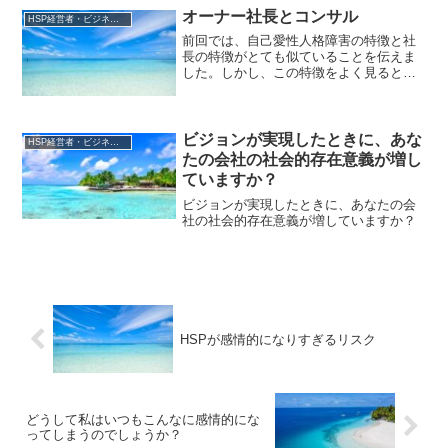
全体の方向性や目標を明確にすることが
オーナー社長とコンサル
HSP経営者・ビジネスリーダー
できます。以下に、メンバー...
前回では、自己愛性人格障害の特徴と社
長の特徴がとても似ていることを伝えま
した。しかし、この特徴をよく見ると、
すぐに限界に来ることも分かると思いま
す。その限界を突破するために、多くの
社長がコンサルを使い始めます。自分の
能力の限界を「外部」で埋...
ビジョンが実現したときに、あな
HSP経営者・ビジネスリーダー
たの会社の社会的存在意義が増し
ていますか？
ビジョンが実現したときに、あなたの会
社の社会的存在意義が増していますか？
HSPが感情的になりすぎるリスク
どうして私はいつもこんなに感情的にな
ってしまうのでしょうか？