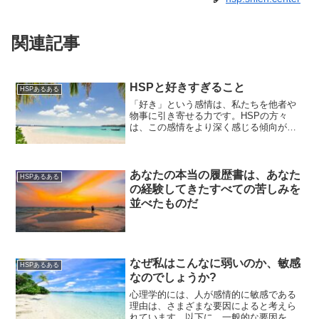
関連記事
HSPと好きすぎること
HSPあるある
「好き」という感情は、私たちを他者や
物事に引き寄せる力です。HSPの方々
は、この感情をより深く感じる傾向があ
ります。彼らは、好きな人や物事に強く
惹かれる一方で、過度に近づきすぎるこ
とで息苦しさを感じることがあります。
これは、HSPの方が感じ...
あなたの本当の履歴書は、あなた
HSPあるある
の経験してきたすべての苦しみを
並べたものだ
なぜ私はこんなに弱いのか、敏感
HSPあるある
なのでしょうか?
心理学的には、人が感情的に敏感である
理由は、さまざまな要因によると考えら
れています。以下に、一般的な要因をい