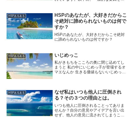
くつか挙げてみます。過去の経験過去に
傷ついたり、トラウマを経験したりする
と、同じような状況や出来事に対して、
HSPのあなたが、大好きだからこ
HSPあるある
過剰に反応してしまうこと...
そ絶対に諦められないものは何で
すか？
HSPのあなたが、大好きだからこそ絶対
に諦められないものは何ですか？
いじめっこ
HSPあるある
私がきもちをこころの奥に閉じ込めてし
まうと 私の中にいじめっ子が登場するオ
マエなんか 生きる価値もないいじめっ子
が私をいじめる世界はゆがんで見える他
でもない 一番いじめているのは、「わ
たし」自身だ。
なぜ私はいつも他人に圧倒され
HSPあるある
る？その３つの理由とは。
いつも他人に圧倒されることってありま
せんか？自分の意見やアイデアを言い出
せず、他人の意見に流されてしまうこと
が多いと感じるかもしれません。でも、
なぜそんな風に感じるのでしょうか？何
が原因で私たちは他人の意見に圧倒され