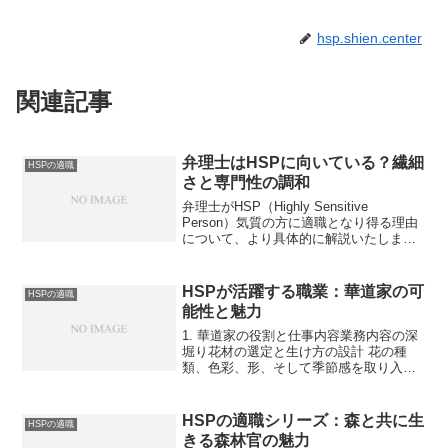
hsp.shien.center
関連記事
弁理士はHSPに向いている？繊細
HSPの適職
さと専門性の調和
弁理士がHSP（Highly Sensitive
Person）気質の方に適職となり得る理由
について、より具体的に解説いたしま
す。1. 専門的知識を活かす細かい作業弁
理士の業務では、特許、商標、意匠など
の知的財産に関する出願書類の作成や調
HSPが活躍する職業：華道家の可
HSPの適職
査...
能性と魅力
1. 華道家の役割と仕事内容業務内容の深
堀り花材の選定と生け方の設計 花の種
類、色彩、形、そして季節感を取り入れ
ながら、一つ一つの作品を作り上げま
す。華道では、自然の美しさを尊重しつ
つ、自身の感性を反映させるため、HSP
HSPの適職シリーズ：森と共に生
HSPの適職
の繊細な感性が大いに...
きる森林官の魅力