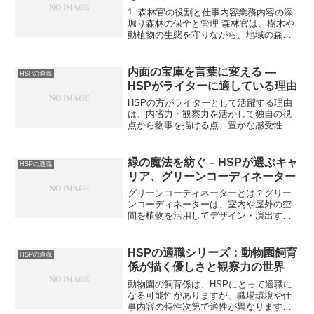
1. 森林官の役割と仕事内容業務内容の深
堀り森林の保全と管理 森林官は、樹木や
動植物の生態を守りながら、地域の森林
資源を適切に管理します。森林環境の健
康状態を観察し、保護活動を実施する点
でHSPの観察力が役立ちます。環境のモ
内面の宝庫を言葉に変える ―
HSPの適職
ニタリング 森林...
HSPがライターに適している理由
HSPの方がライターとして活躍する理由
は、内省力・観察力を活かして独自の視
点から物事を描ける点、豊かな感受性に
より読者の心に響く情感豊かな文章を創
り出せる点、自由な作業環境が整ってい
るライターの仕事形態が、自分の持つ感
緑の魔法を紡ぐ – HSPが選ぶキャ
HSPの適職
受性や自己管理能力にマ...
リア、グリーンコーディネーター
グリーンコーディネーターとは？グリー
ンコーディネーターは、室内や屋外の空
間を植物を活用してデザイン・演出する
仕事です。具体的には以下のような業務
があります：植物の選定：場所や用途に
応じた最適な植物を選ぶ。空間設計：植
HSPの適職シリーズ：動物園飼育
HSPの適職
物を使って居心地の良い、...
係が描く優しさと観察力の世界
動物園の飼育係は、HSPにとって適職に
なる可能性がありますが、職場環境や仕
事内容の特性次第で適性が異なります。