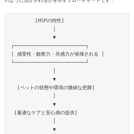
のように活かされるかを示すフローチャートです：
         [HSPの特性]

               │

               ▼

 ┌────────────────────────┐

 │ 感受性・観察力・共感力が発揮される │

 └────────────────────────┘

               │

               ▼

   [ペットの状態や環境の微細な把握]

               │

               ▼

  [最適なケアと安心感の提供]

               │

               ▼
