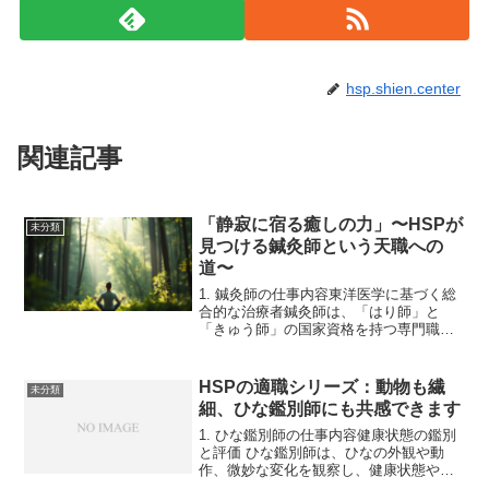
hsp.shien.center
関連記事
「静寂に宿る癒しの力」〜HSPが
未分類
見つける鍼灸師という天職への
道〜
1. 鍼灸師の仕事内容東洋医学に基づく総
合的な治療者鍼灸師は、「はり師」と
「きゅう師」の国家資格を持つ専門職と
して、東洋医学の理論に基づいた治療を
提供します。厚生労働省認定の養成機関
で3年以上学び、鍼（はり）を用いて経穴
HSPの適職シリーズ：動物も繊
未分類
（ツボ）を刺激する鍼...
細、ひな鑑別師にも共感できます
1. ひな鑑別師の仕事内容健康状態の鑑別
と評価 ひな鑑別師は、ひなの外観や動
作、微妙な変化を観察し、健康状態や成
長の適正を判断します。極めて繊細な目