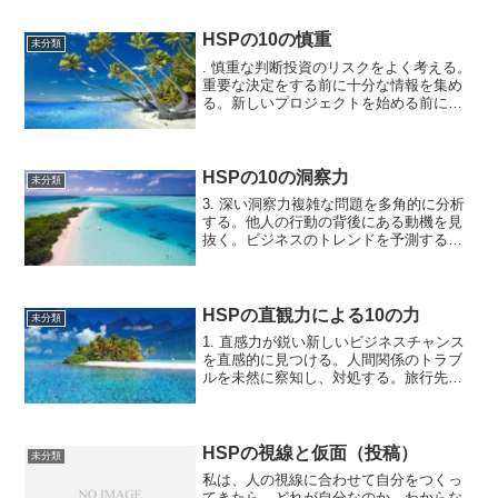
で、わずかな違和感を見逃さず、最適な
ケアを提案する役割を果たします。適正
HSPの10の慎重
未分類
な環境管理 養鶏場や...
. 慎重な判断投資のリスクをよく考える。
重要な決定をする前に十分な情報を集め
る。新しいプロジェクトを始める前に計
画を立てる。旅行の計画を慎重に立て
る。友人や家族に対するアドバイスを慎
重に考える。仕事の締め切りを守るため
に計画を立てる。健康に...
HSPの10の洞察力
未分類
3. 深い洞察力複雑な問題を多角的に分析
する。他人の行動の背後にある動機を見
抜く。ビジネスのトレンドを予測する。
社会問題の根本原因を探る。歴史的な出
来事の背景を深く理解する。人間関係の
微妙なニュアンスを察知する。科学的な
研究において新しい発...
HSPの直観力による10の力
未分類
1. 直感力が鋭い新しいビジネスチャンス
を直感的に見つける。人間関係のトラブ
ルを未然に察知し、対処する。旅行先で
危険な場所を直感的に避ける。面接で候
補者の適性を直感的に判断する。新しい
トレンドをいち早くキャッチする。友人
の気持ちの変化を直感...
HSPの視線と仮面（投稿）
未分類
私は、人の視線に合わせて自分をつくっ
てきたら、どれが自分なのか、わからな