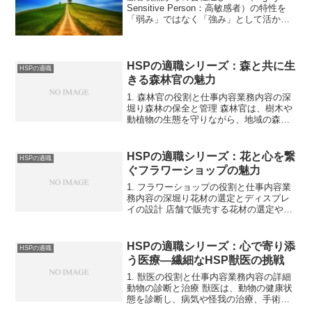
Sensitive Person：高敏感者）の特性を
「弱み」ではなく「強み」として活かす
転職戦略はじめに転職活動において、多
くの人は「キャリアアップできるか」
「給与・待遇は良いか」「職場環境は快
適...
HSPの適職シリーズ：森と共に生
HSPの適職
きる森林官の魅力
1. 森林官の役割と仕事内容業務内容の深
堀り森林の保全と管理 森林官は、樹木や
動植物の生態を守りながら、地域の森林
資源を適切に管理します。森林環境の健
康状態を観察し、保護活動を実施する点
でHSPの観察力が役立ちます。環境のモ
HSPの適職シリーズ：花と心を繋
HSPの適職
ニタリング 森林...
ぐフラワーショップの魅力
1. フラワーショップの役割と仕事内容業
務内容の深堀り花材の選定とディスプレ
イの設計 店舗で販売する花材の選定や季
節感を反映したディスプレイを行いま
す。HSPの繊細な感性が、美しい空間づ
くりに役立ちます。花束やアレンジメン
HSPの適職シリーズ：心で寄り添
HSPの適職
トの制作 顧客の要...
う医療―繊細なHSP獣医の挑戦
1. 獣医の役割と仕事内容業務内容の詳細
動物の診断と治療 獣医は、動物の健康状
態を診断し、病気や怪我の治療、手術、
予防接種などを行います。診察室や手術