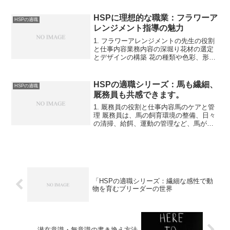
室など、専門的な環境で高度な医療技術
を用いる必要があります。飼い主とのコ
HSPに理想的な職業：フラワーア
HSPの適職
ミュニケーション ...
レンジメント指導の魅力
1. フラワーアレンジメントの先生の役割
と仕事内容業務内容の深堀り花材の選定
とデザインの構築 花の種類や色彩、形、
季節感を取り入れながら、アレンジメン
トのテーマやスタイルを設計します。繊
細な感性を活かして、生徒にインスピレ
HSPの適職シリーズ：馬も繊細、
HSPの適職
ーションを与える指...
厩務員も共感できます。
1. 厩務員の役割と仕事内容馬のケアと管
理 厩務員は、馬の飼育環境の整備、日々
の清掃、給餌、運動の管理など、馬が健
康かつ快適に過ごせるようサポートしま
す。また、馬のコンディションチェック
や小さな変化に気づく観察が求められま
す。施設の維持と衛...
「HSPの適職シリーズ：繊細な感性で動
物を育むブリーダーの世界
潜在意識・無意識の書き換え方法