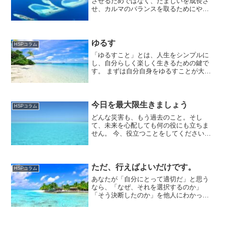
させるためではなく、たましいを成長さ
せ、カルマのバランスを取るためにやっ
てきます。ハイヤーセルフは、あなたに
越えらない経験は与えません。人生はい
つでも、「経験」という名のハイヤーセ
ルフからの贈り物です。忘...
ゆるす
HSPコラム
「ゆるすこと」とは、人生をシンプルに
し、自分らしく楽しく生きるための鍵で
す。 まずは自分自身をゆるすことが大切
です。失敗や後悔にとらわれず、手放し
ましょう。 そして、他人をゆるすことも
大切です。自分自身をゆるしていなけれ
ば、他人をゆるすこと...
今日を最大限生きましょう
HSPコラム
どんな災害も、もう過去のこと。そし
て、未来を心配しても何の役にも立ちま
せん。 今、役立つことをしてください。
今日を最大限に生き、今日お互いに助け
合うのです。人、動物、自然、地球を助
ける何かをしてください。地球も人間と
同じように、ダメージを受...
ただ、行えばよいだけです。
HSPコラム
あなたが「自分にとって適切だ」と思う
なら、「なぜ、それを選択するのか」
「そう決断したのか」を他人にわかって
もらう必要などないのです。理解しても
らおうとすると、不要なフラストレーシ
ョンとなるだけです。