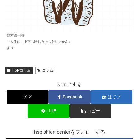
野村総一郎
「人生に、上下も勝ち負けもありません」
より
HSPコラム
コラム
シェアする
X
Facebook
はてブ
LINE
コピー
hsp.shien.centerをフォローする