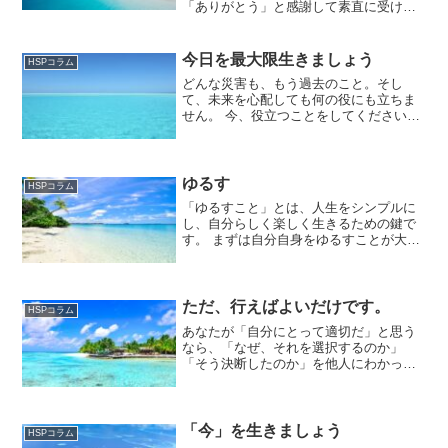
「ありがとう」と感謝して素直に受け取
ってください。それは、相手に「与える
喜び」を贈ることでもあります。もしい
らなければ、あとで必要な人にゆずった
今日を最大限生きましょう
HSPコラム
り、募金すればよいのです...
どんな災害も、もう過去のこと。そし
て、未来を心配しても何の役にも立ちま
せん。 今、役立つことをしてください。
今日を最大限に生き、今日お互いに助け
合うのです。人、動物、自然、地球を助
ける何かをしてください。地球も人間と
同じように、ダメージを受...
ゆるす
HSPコラム
「ゆるすこと」とは、人生をシンプルに
し、自分らしく楽しく生きるための鍵で
す。 まずは自分自身をゆるすことが大切
です。失敗や後悔にとらわれず、手放し
ましょう。 そして、他人をゆるすことも
大切です。自分自身をゆるしていなけれ
ば、他人をゆるすこと...
ただ、行えばよいだけです。
HSPコラム
あなたが「自分にとって適切だ」と思う
なら、「なぜ、それを選択するのか」
「そう決断したのか」を他人にわかって
もらう必要などないのです。理解しても
らおうとすると、不要なフラストレーシ
ョンとなるだけです。
「今」を生きましょう
HSPコラム