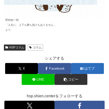
野村総一郎
「人生に、上下も勝ち負けもありません」
より
HSPコラム
コラム
シェアする
X
Facebook
はてブ
LINE
コピー
hsp.shien.centerをフォローする