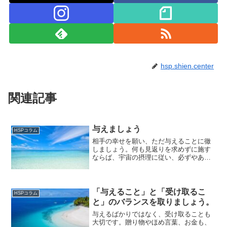
hsp.shien.center
関連記事
与えましょう
HSPコラム
相手の幸せを願い、ただ与えることに徹
しましょう。何も見返りを求めずに施す
ならば、宇宙の摂理に従い、必ずやあな
たの方へと還ってくるでしょう。相手が
あなたの贈り物をどのように扱おうと、
それにとらわれることはありません。心
配することなどなく、ただ...
「与えること」と「受け取るこ
HSPコラム
と」のバランスを取りましょう。
与えるばかりではなく、受け取ることも
大切です。贈り物やほめ言葉、お金も、