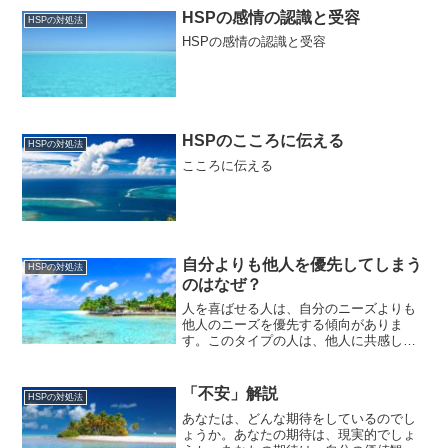
HSPの感情の認識と受容
HSPの対処法
HSPの感情の認識と受容
HSPのこころに伝える
HSPの対処法
こころに伝える
自分よりも他人を優先してしまう
HSPの対処法
のはなぜ？
人を喜ばせる人は、自分のニーズよりも
他人のニーズを優先する傾向がありま
す。このタイプの人は、他人に共感し、
親切であるため、多くの場合、好感を持
たれますが、自己主張が苦手であること
があります。そのため、自己犠牲や自己
「不安」解説
HSPの対処法
無視という有害なパターンに...
あなたは、どんな期待をしているのでし
ょうか。あなたの期待は、現実的でしょ