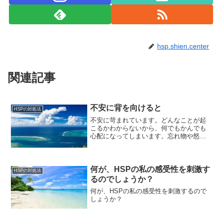
hsp.shien.center
関連記事
不安に背を向けると
HSPの対処法
不安に苛まれています。どんなことが起
こるかわからないから、何でもかんでも
心配になってしまいます。忘れ物や怒ら
れることやバカにされることや失敗する
ことなど、あらゆる可能性を考えてしま
います。こころはいつも不安定です。不
安が強くなると、何かに忙...
何が、HSPの私の感受性を刺激す
HSPの対処法
るのでしょうか？
何が、HSPの私の感受性を刺激するので
しょうか？