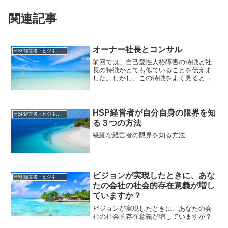
関連記事
オーナー社長とコンサル
HSP経営者・ビジネスリーダー
前回では、自己愛性人格障害の特徴と社
長の特徴がとても似ていることを伝えま
した。しかし、この特徴をよく見ると、
すぐに限界に来ることも分かると思いま
す。その限界を突破するために、多くの
社長がコンサルを使い始めます。自分の
能力の限界を「外部」で埋...
HSP経営者が自分自身の限界を知
HSP経営者・ビジネスリーダー
る３つの方法
繊細な経営者の限界を知る方法
ビジョンが実現したときに、あな
HSP経営者・ビジネスリーダー
たの会社の社会的存在意義が増し
ていますか？
ビジョンが実現したときに、あなたの会
社の社会的存在意義が増していますか？