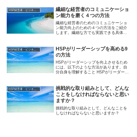
繊細な経営者のコミュニケーショ
HSP経営者・ビジネスリーダー
ン能力を磨く４つの方法
繊細な経営者のためのコミュニケーショ
ン能力向上のための４つの方法をご紹介
します。繊細な方でも実践できる具体的
な方法を紹介しています。
HSPがリーダーシップを高める9
HSP経営者・ビジネスリーダー
の方法
HSPがリーダーシップを向上させるため
には、以下のような方法があります。自
分自身を理解すること HSPがリーダーシ
ップを発揮するためには、まず自分自身
を理解することが重要です。自分自身が
どのような性格であるか、どのような強
挑戦的な取り組みとして、どんな
HSP経営者・ビジネスリーダー
みや弱みがあるかを...
ことをしなければならないと思い
ますか？
挑戦的な取り組みとして、どんなことを
しなければならないと思いますか？