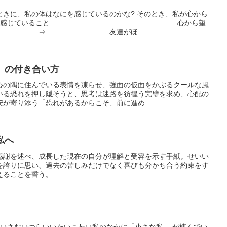
ときに、私の体はなにを感じているのかな? そのとき、私が心から
は何だろう?感じていること 心から望
い ⇒ 友達がほ...
）の付き合い方
心の隅に住んでいる表情を凍らせ、強面の仮面をかぶるクールな風
いる恐れを押し隠そうと、思考は迷路を彷徨う完璧を求め、心配の
が寄り添う「恐れがあるからこそ、前に進め...
私へ
感謝を述べ、成長した現在の自分が理解と受容を示す手紙。せいい
を誇りに思い、過去の苦しみだけでなく喜びも分かち合う約束をす
えることを誓う。