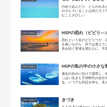
のめり込んだり、とらわれる
のぞんでいること
むことさびし
HSPの恐れ（ビビり―
HSPの対処法
恐れという名のビビリーが、
を装いながら、内では震えて
糸を紡ぐ安堵を望む心に、不安
HSPの私の中の小さな
HSPの対処法
過去の自分に向けて謝罪し、
っぱい生きた子供時代の自分
る。いつでも対話を待ち、支
きづき
HSPの対処法