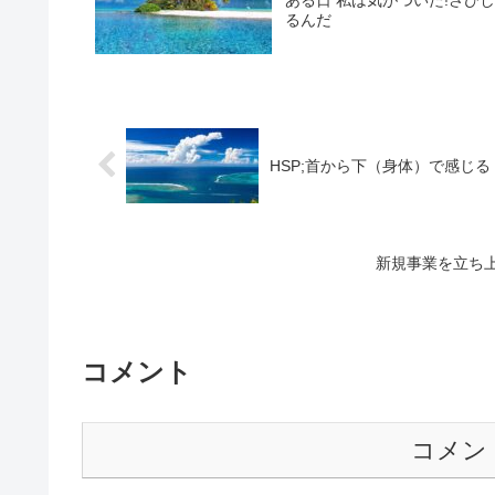
ある日 私は気がついた!さび
るんだ
HSP;首から下（身体）で感じる
新規事業を立ち
コメント
コメン