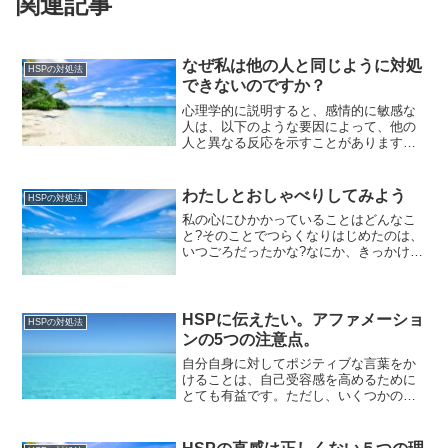
関連記事
なぜ私は他の人と同じように対処
HSPの対処法
できないのですか？
心理学的に説明すると、感情的に敏感な
人は、以下のような要因によって、他の
人と異なる反応を示すことがあります。
自己認識の違い感情的に敏感な人は、自
己認識が他の人と異なることがありま
す。自己認識とは、自分自身についての
わたしとおしゃべりしてみよう
HSPの対処法
認識や理解の仕方のことであ...
私の心にひかかっていることはどんなこ
と?そのことでつらくなりはじめたのは、
いつごろだったかな?なにか、きっかけに
なることがあったかな?時期/場所/人/出来
事そのとき、 言葉に出せなかった私の気
持ちを書いてみよう。次で、 私の気持ち
を「私は･...
HSPに伝えたい。アファメーショ
HSPの対処法
ンの5つの注意点。
自分自身に対してポジティブな言葉をか
けることは、自己受容感を高めるために
とても有益です。ただし、いくつかの注
意点があります。現実的であること：ポ
ジティブな言葉をかけることは素晴らし
いことですが、現実的であることが重要