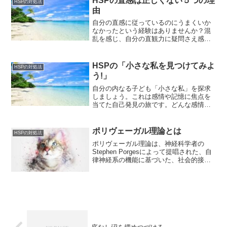
HSPの直感は正しくない５つの理
HSPの対処法
です。現実に反することを...
由
自分の直感に従っているのにうまくいか
なかったという経験はありませんか？混
乱を感じ、自分の直観力に疑問さえ感じ
ましたか?著者のゲイリー・クラインは、
意思決定の過程で直感が重大な間違いの
原因となり得る理由を説明しています。
HSPの「小さな私を見つけてみよ
HSPの対処法
そのうちのいくつかを次...
う!」
自分の内なる子ども「小さな私」を探求
しましょう。これは感情や記憶に焦点を
当てた自己発見の旅です。どんな感情を
感じていたか、何を見聞きしていたか追
体験し、その期間から手紙を書くか、絵
を描いたり写真を使ったりして、過去の
ポリヴェーガル理論とは
HSPの対処法
自己と対話する方法です。
ポリヴェーガル理論は、神経科学者の
Stephen Porgesによって提唱された、自
律神経系の機能に基づいた、社会的接続
とストレス反応に関する理論です。ポリ
ヴェーガル理論によると、自律神経系
は、交感神経系と副交感神経系の2つの枝
に分かれてお...