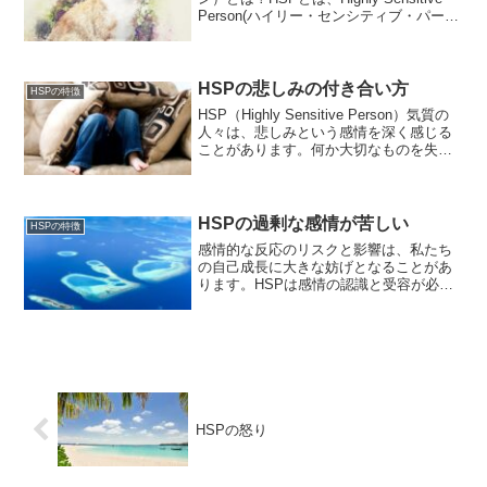
Person(ハイリー・センシティブ・パーソ
ン)の略語です。HSPという言葉は、アメ
リカの臨床心理学者エレイン・アーロン
が1996年に出版した本の...
HSPの悲しみの付き合い方
HSPの特徴
HSP（Highly Sensitive Person）気質の
人々は、悲しみという感情を深く感じる
ことがあります。何か大切なものを失っ
たときに感じるこの感情は、心の容量を
拡大し、成長を促すものです。HSP気質
の人々が悲しみを抑え込むと、心が...
HSPの過剰な感情が苦しい
HSPの特徴
感情的な反応のリスクと影響は、私たち
の自己成長に大きな妨げとなることがあ
ります。HSPは感情の認識と受容が必要
HSPが自分自身を受け入れることでスト
レスや不安を軽減し、他の人々との関係
をより良くすることができます。そし
て、周りの人々も彼らの...
HSPの怒り