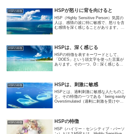
HSPが怒りに背を向けると
HSPの特徴
HSP（Highly Sensitive Person）気質の
人は、感情の波に特に敏感で、怒りを含
む感情を深く感じることがあります。自
分の感情を抑えて、周囲に合わせること
で、内に秘めた怒りが蓄積されることが
あります。対立を避けるために言葉を...
HSPは、深く感じる
HSPの特徴
HSPの特徴を表すキーワードとして、
「DOES」という頭文字を使った言葉が
あります。その一つ、D：深く感じる
（Depth of processing）を説明したいと
思います。
HSPは、刺激に敏感
HSPの特徴
HSPとは、過剰刺激に敏感な人たちのこ
と。その特徴の一つである「being easily
Overstimulated（過剰に刺激を受けやす
い）」について詳しく解説します。
【HSP支援委員会】では、HSPについて
の情報を発信しています。
HSPの特徴
HSPの特徴
HSP（ハイリー・センシティブ・パーソ
ン）とは？HSPとは、Highly Sensitive