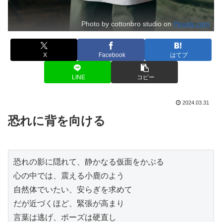
Photo by cottonbro studio on
Pexels.com
X
Facebook
はてブ
LINE
コピー
2024.03.31
恐れに背を向ける
恐れの影に隠れて、静かなる仮面をかぶる

心の中では、震える小鹿のよう

自然体でいたい、安らぎを求めて

だが近づくほど、緊張が高まり

言葉は逃げ、ポーズは硬直し
