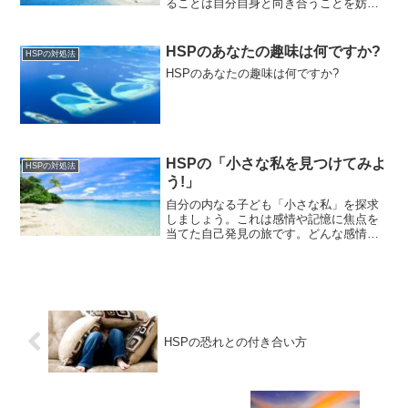
ることは自分自身と向き合うことを妨げ
ます。自分の内面に耳を澄ませること
で、感情を理解し受け入れ、癒しの第一
歩となります。自分の心は常に味方で
HSPのあなたの趣味は何ですか?
HSPの対処法
す。
HSPのあなたの趣味は何ですか?
HSPの「小さな私を見つけてみよ
HSPの対処法
う!」
自分の内なる子ども「小さな私」を探求
しましょう。これは感情や記憶に焦点を
当てた自己発見の旅です。どんな感情を
感じていたか、何を見聞きしていたか追
体験し、その期間から手紙を書くか、絵
を描いたり写真を使ったりして、過去の
自己と対話する方法です。
HSPの恐れとの付き合い方