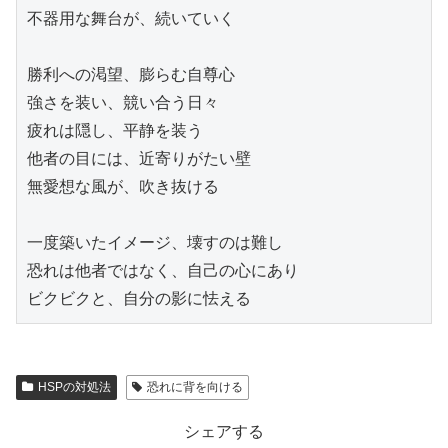
不器用な舞台が、続いていく

勝利への渇望、膨らむ自尊心

強さを装い、競い合う日々

疲れは隠し、平静を装う

他者の目には、近寄りがたい壁

無愛想な風が、吹き抜ける

一度築いたイメージ、壊すのは難し

恐れは他者ではなく、自己の心にあり

ビクビクと、自分の影に怯える
HSPの対処法
恐れに背を向ける
シェアする