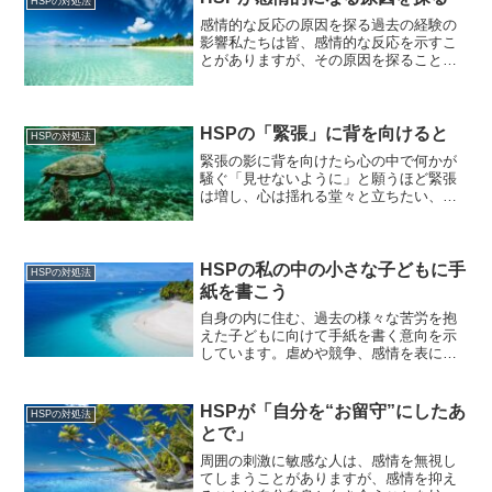
HSPの対処法
感情的な反応の原因を探る過去の経験の
影響私たちは皆、感情的な反応を示すこ
とがありますが、その原因を探ることは
重要です。特に、過去の経験が感情的な
反応にどのような影響を与えるのかを理
解することは、自己成長に欠かせませ
ん。HSP（Highly ...
HSPの「緊張」に背を向けると
HSPの対処法
緊張の影に背を向けたら心の中で何かが
騒ぐ「見せないように」と願うほど緊張
は増し、心は揺れる堂々と立ちたい、自
由に話したい緊張を消そうとすればする
ほど風船のように膨らむ不安言葉は逃
げ、行動は凍る必要もないことをしてし
まい「言ってはいけない」と...
HSPの私の中の小さな子どもに手
HSPの対処法
紙を書こう
自身の内に住む、過去の様々な苦労を抱
えた子どもに向けて手紙を書く意向を示
しています。虐めや競争、感情を表に出
せないなどの経験をした子どもに対し、
現在の自分ならば理解し、親のような支
えになれると感じています。
HSPが「自分を“お留守”にしたあ
HSPの対処法
とで」
周囲の刺激に敏感な人は、感情を無視し
てしまうことがありますが、感情を抑え